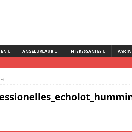
TEN
ANGELURLAUB
INTERESSANTES
PARTN
ird
essionelles_echolot_hummi