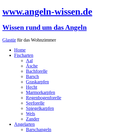
www.angeln-wissen.de
Wissen rund um das Angeln
Glastür
für das Wohnzimmer
Home
Fischarten
Aal
Äsche
Bachforelle
Barsch
Graskarpfen
Hecht
Marmorkarpfen
Regenbogenforelle
Seeforelle
Spiegelkarpfen
Wels
Zander
Angelarten
Barschangeln