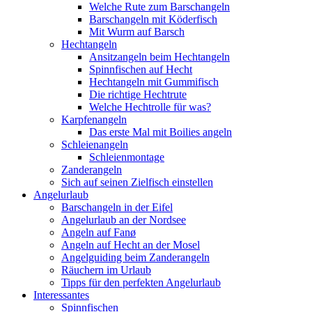
Welche Rute zum Barschangeln
Barschangeln mit Köderfisch
Mit Wurm auf Barsch
Hechtangeln
Ansitzangeln beim Hechtangeln
Spinnfischen auf Hecht
Hechtangeln mit Gummifisch
Die richtige Hechtrute
Welche Hechtrolle für was?
Karpfenangeln
Das erste Mal mit Boilies angeln
Schleienangeln
Schleienmontage
Zanderangeln
Sich auf seinen Zielfisch einstellen
Angelurlaub
Barschangeln in der Eifel
Angelurlaub an der Nordsee
Angeln auf Fanø
Angeln auf Hecht an der Mosel
Angelguiding beim Zanderangeln
Räuchern im Urlaub
Tipps für den perfekten Angelurlaub
Interessantes
Spinnfischen