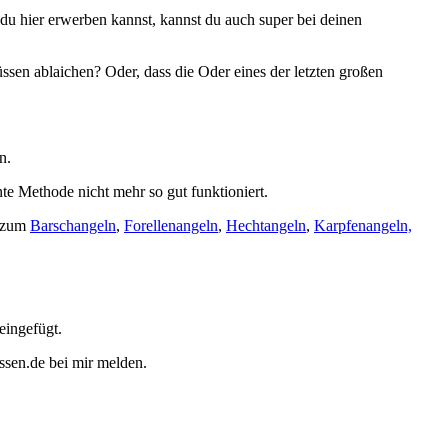
 du hier erwerben kannst, kannst du auch super bei deinen
ssen ablaichen? Oder, dass die Oder eines der letzten großen
n.
nte Methode nicht mehr so gut funktioniert.
n zum
Barschangeln
,
Forellenangeln
,
Hechtangeln
,
Karpfenangeln,
eingefügt.
issen.de bei mir melden.