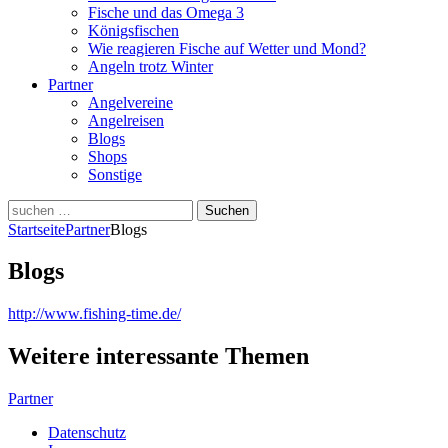
Fische und das Omega 3
Königsfischen
Wie reagieren Fische auf Wetter und Mond?
Angeln trotz Winter
Partner
Angelvereine
Angelreisen
Blogs
Shops
Sonstige
Suchen
nach:
Startseite
Partner
Blogs
Blogs
http://www.fishing-time.de/
Weitere interessante Themen
Partner
Datenschutz