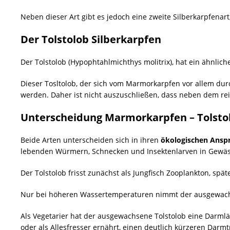
Neben dieser Art gibt es jedoch eine zweite Silberkarpfenart
Der Tolstolob Silberkarpfen
Der Tolstolob (Hypophtahlmichthys molitrix), hat ein ähnlic
Dieser Tosltolob, der sich vom Marmorkarpfen vor allem du
werden. Daher ist nicht auszuschließen, dass neben dem r
Unterscheidung Marmorkarpfen – Tolstol
Beide Arten unterscheiden sich in ihren
ökologischen Ansp
lebenden Würmern, Schnecken und Insektenlarven in Gewässe
Der Tolstolob frisst zunächst als Jungfisch Zooplankton, spä
Nur bei höheren Wassertemperaturen nimmt der ausgewach
Als Vegetarier hat der ausgewachsene Tolstolob eine Darmlä
oder als Allesfresser ernährt, einen deutlich kürzeren Darmt