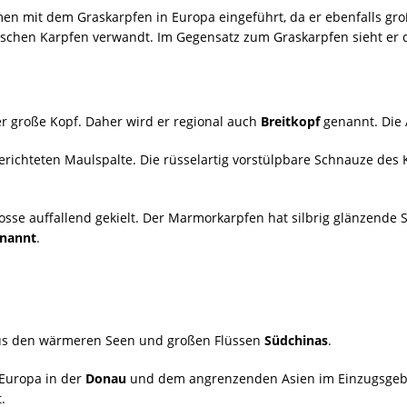
 mit dem Graskarpfen in Europa eingeführt, da er ebenfalls groß
schen Karpfen verwandt. Im Gegensatz zum Graskarpfen sieht er d
er große Kopf. Daher wird er regional auch
Breitkopf
genannt. Die A
gerichteten Maulspalte. Die rüsselartig vorstülpbare Schnauze de
losse auffallend gekielt. Der Marmorkarpfen hat silbrig glänzende
enannt
.
aus den wärmeren Seen und großen Flüssen
Südchinas
.
 Europa in der
Donau
und dem angrenzenden Asien im Einzugsgeb
.