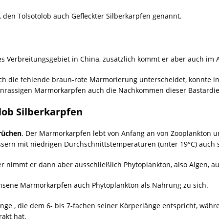
, den Tolsotolob auch Gefleckter Silberkarpfen genannt.
hes Verbreitungsgebiet in China, zusätzlich kommt er aber auch im 
rch die fehlende braun-rote Marmorierung unterscheidet, konnte 
einrassigen Marmorkarpfen auch die Nachkommen dieser Bastardie
ob Silberkarpfen
rüchen
. Der Marmorkarpfen lebt von Anfang an von Zooplankton 
rn mit niedrigen Durchschnittstemperaturen (unter 19°C) auch s
ter nimmt er dann aber ausschließlich Phytoplankton, also Algen, au
sene Marmorkarpfen auch Phytoplankton als Nahrung zu sich.
nge , die dem 6- bis 7-fachen seiner Körperlänge entspricht, währ
rakt hat.