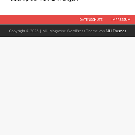
DATENSCHUTZ
IMPRESSUM
Copyright © 2026 | MH Magazine WordPress Theme von
MH Themes